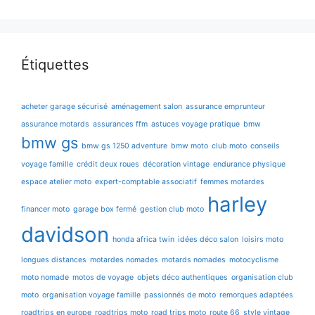
Étiquettes
acheter garage sécurisé
aménagement salon
assurance emprunteur
assurance motards
assurances ffm
astuces voyage pratique
bmw
bmw gs
bmw gs 1250 adventure
bmw moto
club moto
conseils
voyage famille
crédit deux roues
décoration vintage
endurance physique
espace atelier moto
expert-comptable associatif
femmes motardes
harley
financer moto
garage box fermé
gestion club moto
davidson
honda africa twin
idées déco salon
loisirs moto
longues distances
motardes nomades
motards nomades
motocyclisme
moto nomade
motos de voyage
objets déco authentiques
organisation club
moto
organisation voyage famille
passionnés de moto
remorques adaptées
roadtrips en europe
roadtrips moto
road trips moto
route 66
style vintage