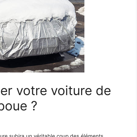
r votre voiture de
 boue ?
oiture subira un véritable coup des éléments