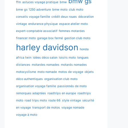
bmw gs
ffm
astuces voyage pratique
bmw
bmw gs 1250 adventure
bmw moto
club moto
conseils voyage famille
crédit deux roues
décoration
vintage
endurance physique
espace atelier moto
expert-comptable associatif
femmes motardes
financer moto
garage box fermé
gestion club moto
harley davidson
honda
africa twin
idées déco salon
loisirs moto
longues
distances
motardes nomades
motards nomades
motocyclisme
moto nomade
motos de voyage
objets
déco authentiques
organisation club moto
organisation voyage famille
passionnés de moto
remorques adaptées
roadtrips en europe
roadtrips
moto
road trips moto
route 66
style vintage
sécurité
en voyage
transport de motos
voyage nomade
voyage à moto