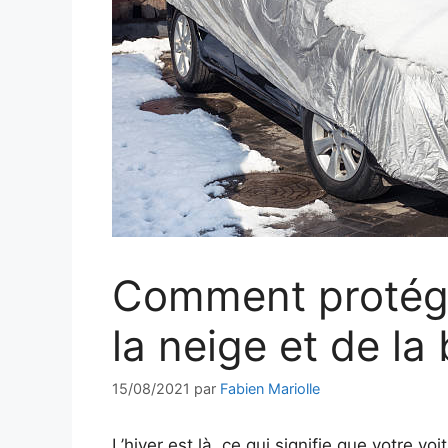
Comment protége
la neige et de la
15/08/2021
par
Fabien Mariolle
L’hiver est là, ce qui signifie que votre v