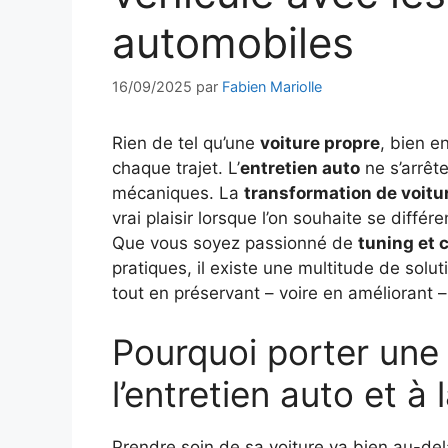
automobiles
16/09/2025
par
Fabien Mariolle
Rien de tel qu’une
voiture propre
, bien e
chaque trajet. L’
entretien auto
ne s’arrêt
mécaniques. La
transformation de voitu
vrai plaisir lorsque l’on souhaite se diffé
Que vous soyez passionné de
tuning et 
pratiques, il existe une multitude de solut
tout en préservant – voire en améliorant
Pourquoi porter une 
l’entretien auto et à
Prendre soin de sa voiture va bien au-delà