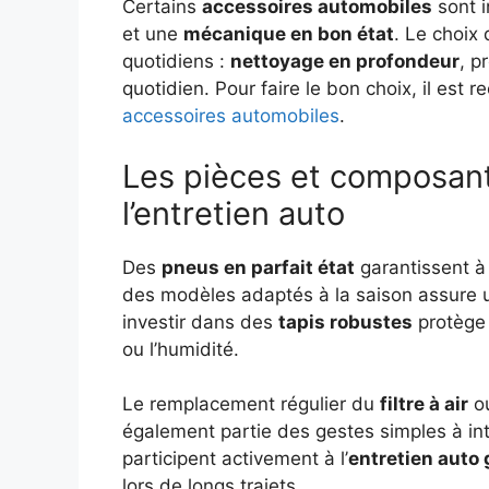
Certains
accessoires automobiles
sont 
et une
mécanique en bon état
. Le choix
quotidiens :
nettoyage en profondeur
, p
quotidien. Pour faire le bon choix, il est
accessoires automobiles
.
Les pièces et composant
l’entretien auto
Des
pneus en parfait état
garantissent à l
des modèles adaptés à la saison assure un
investir dans des
tapis robustes
protège 
ou l’humidité.
Le remplacement régulier du
filtre à air
ou
également partie des gestes simples à int
participent activement à l’
entretien auto 
lors de longs trajets.