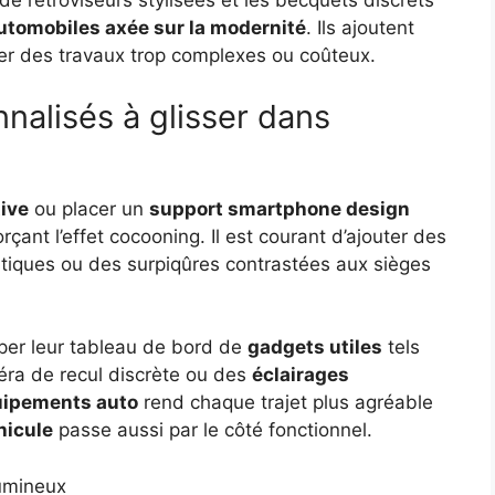
 de rétroviseurs stylisées et les becquets discrets
utomobiles axée sur la modernité
. Ils ajoutent
ter des travaux trop complexes ou coûteux.
nalisés à glisser dans
tive
ou placer un
support smartphone design
rçant l’effet cocooning. Il est courant d’ajouter des
stiques ou des surpiqûres contrastées aux sièges
per leur tableau de bord de
gadgets utiles
tels
éra de recul discrète ou des
éclairages
ipements auto
rend chaque trajet plus agréable
hicule
passe aussi par le côté fonctionnel.
umineux