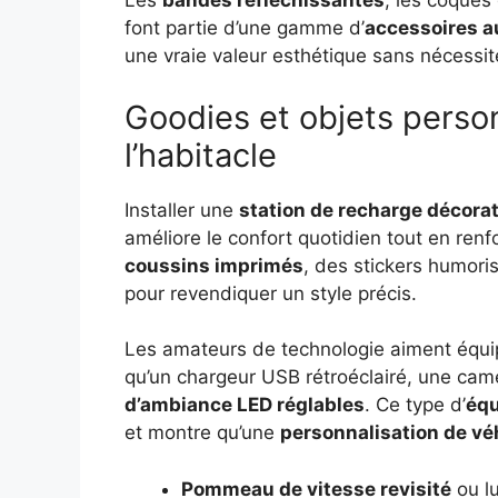
Les
bandes réfléchissantes
, les coques
font partie d’une gamme d’
accessoires a
une vraie valeur esthétique sans nécessi
Goodies et objets person
l’habitacle
Installer une
station de recharge décora
améliore le confort quotidien tout en renfo
coussins imprimés
, des stickers humori
pour revendiquer un style précis.
Les amateurs de technologie aiment équi
qu’un chargeur USB rétroéclairé, une cam
d’ambiance LED réglables
. Ce type d’
équ
et montre qu’une
personnalisation de vé
Pommeau de vitesse revisité
ou l