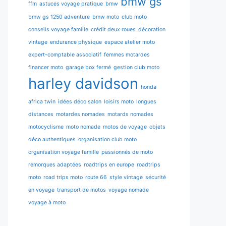
bmw gs
ffm
astuces voyage pratique
bmw
bmw gs 1250 adventure
bmw moto
club moto
conseils voyage famille
crédit deux roues
décoration
vintage
endurance physique
espace atelier moto
expert-comptable associatif
femmes motardes
financer moto
garage box fermé
gestion club moto
harley davidson
honda
africa twin
idées déco salon
loisirs moto
longues
distances
motardes nomades
motards nomades
motocyclisme
moto nomade
motos de voyage
objets
déco authentiques
organisation club moto
organisation voyage famille
passionnés de moto
remorques adaptées
roadtrips en europe
roadtrips
moto
road trips moto
route 66
style vintage
sécurité
en voyage
transport de motos
voyage nomade
voyage à moto