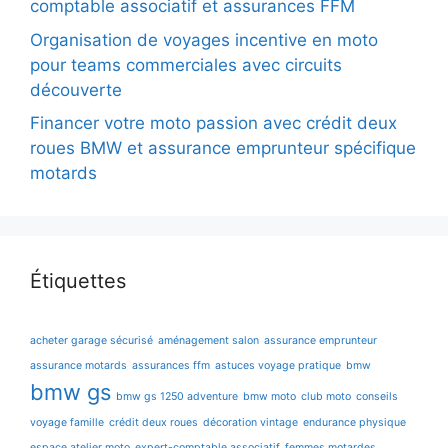
comptable associatif et assurances FFM
Organisation de voyages incentive en moto
pour teams commerciales avec circuits
découverte
Financer votre moto passion avec crédit deux
roues BMW et assurance emprunteur spécifique
motards
Étiquettes
acheter garage sécurisé
aménagement salon
assurance emprunteur
assurance motards
assurances ffm
astuces voyage pratique
bmw
bmw gs
bmw gs 1250 adventure
bmw moto
club moto
conseils
voyage famille
crédit deux roues
décoration vintage
endurance physique
espace atelier moto
expert-comptable associatif
femmes motardes