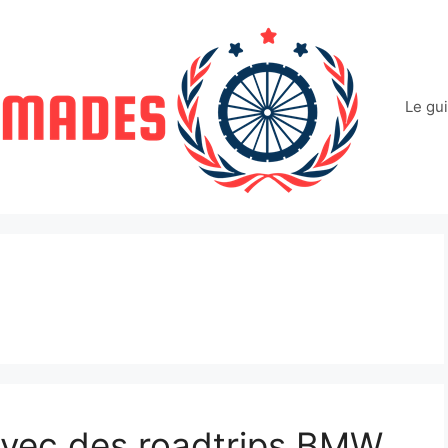
Le gu
 avec des roadtrips BMW