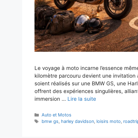
Le voyage à moto incarne l’essence même 
kilomètre parcouru devient une invitation 
soient réalisés sur une BMW GS, une Harl
offrent des expériences singulières, allia
immersion …
Lire la suite
Catégories
Auto et Motos
Étiquettes
bmw gs
,
harley davidson
,
loisirs moto
,
roadtr