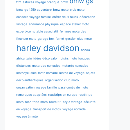
bmw gs
ffm
astuces voyage pratique
bmw
bmw gs 1250 adventure
bmw moto
club moto
conseils voyage famille
crédit deux roues
décoration
vintage
endurance physique
espace atelier moto
expert-comptable associatif
femmes motardes
financer moto
garage box fermé
gestion club moto
harley davidson
honda
africa twin
idées déco salon
loisirs moto
longues
distances
motardes nomades
motards nomades
motocyclisme
moto nomade
motos de voyage
objets
déco authentiques
organisation club moto
organisation voyage famille
passionnés de moto
remorques adaptées
roadtrips en europe
roadtrips
moto
road trips moto
route 66
style vintage
sécurité
en voyage
transport de motos
voyage nomade
voyage à moto