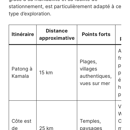
stationnement, est particulièrement adapté à ce
type d’exploration.
Distance
Con
Itinéraire
Points forts
approximative
pra
Arrêt
fréq
Plages,
pour
Patong à
villages
15 km
phot
Kamala
authentiques,
évite
vues sur mer
heur
poin
Visit
Wat
Côte est
Temples,
Chal
de
25 km
paysages
mati