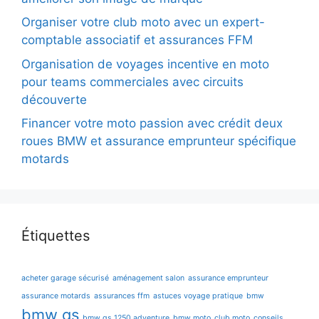
Organiser votre club moto avec un expert-
comptable associatif et assurances FFM
Organisation de voyages incentive en moto
pour teams commerciales avec circuits
découverte
Financer votre moto passion avec crédit deux
roues BMW et assurance emprunteur spécifique
motards
Étiquettes
acheter garage sécurisé
aménagement salon
assurance emprunteur
assurance motards
assurances ffm
astuces voyage pratique
bmw
bmw gs
bmw gs 1250 adventure
bmw moto
club moto
conseils