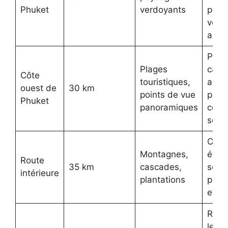
Phuket
verdoyants
porte
vête
adap
Pren
Plages
casq
Côte
touristiques,
avec 
ouest de
30 km
points de vue
pour
Phuket
panoramiques
couc
soleil
Contr
Montagnes,
état 
Route
35 km
cascades,
scoot
intérieure
plantations
prévo
et s
Resp
les 