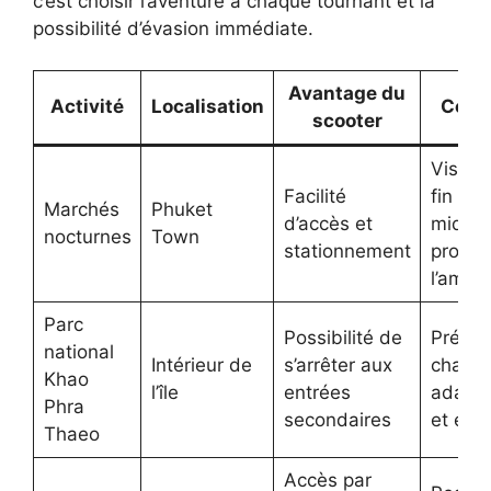
c’est choisir l’aventure à chaque tournant et la
possibilité d’évasion immédiate.
Avantage du
Activité
Localisation
Conse
scooter
Visiter
Facilité
fin d’a
Marchés
Phuket
d’accès et
midi p
nocturnes
Town
stationnement
profite
l’ambi
Parc
Possibilité de
Prévoi
national
Intérieur de
s’arrêter aux
chauss
Khao
l’île
entrées
adapt
Phra
secondaires
et eau
Thaeo
Accès par