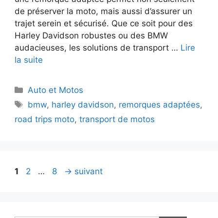
de préserver la moto, mais aussi d’assurer un
trajet serein et sécurisé. Que ce soit pour des
Harley Davidson robustes ou des BMW
audacieuses, les solutions de transport …
Lire
la suite
Catégories
Auto et Motos
Étiquettes
bmw
,
harley davidson
,
remorques adaptées
,
road trips moto
,
transport de motos
Page
Page
Page
1
2
…
8
→
suivant