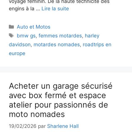
voyage féminin. De la haute technicité des
engins à la …
Lire la suite
Catégories
Auto et Motos
Étiquettes
bmw gs
,
femmes motardes
,
harley
davidson
,
motardes nomades
,
roadtrips en
europe
Acheter un garage sécurisé
avec box fermé et espace
atelier pour passionnés de
moto nomades
19/02/2026
par
Sharlene Hall