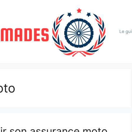
Le gu
oto
ir son assurance moto