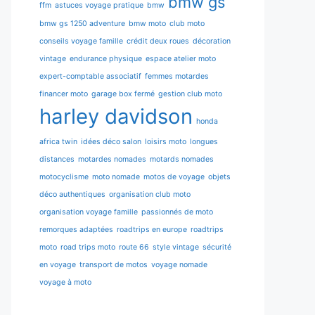
bmw gs
ffm
astuces voyage pratique
bmw
bmw gs 1250 adventure
bmw moto
club moto
conseils voyage famille
crédit deux roues
décoration
vintage
endurance physique
espace atelier moto
expert-comptable associatif
femmes motardes
financer moto
garage box fermé
gestion club moto
harley davidson
honda
africa twin
idées déco salon
loisirs moto
longues
distances
motardes nomades
motards nomades
motocyclisme
moto nomade
motos de voyage
objets
déco authentiques
organisation club moto
organisation voyage famille
passionnés de moto
remorques adaptées
roadtrips en europe
roadtrips
moto
road trips moto
route 66
style vintage
sécurité
en voyage
transport de motos
voyage nomade
voyage à moto