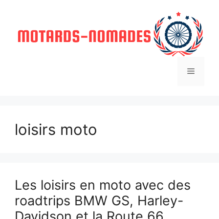
Aller
au
contenu
Menu
loisirs moto
Les loisirs en moto avec des
roadtrips BMW GS, Harley-
Davidson et la Route 66