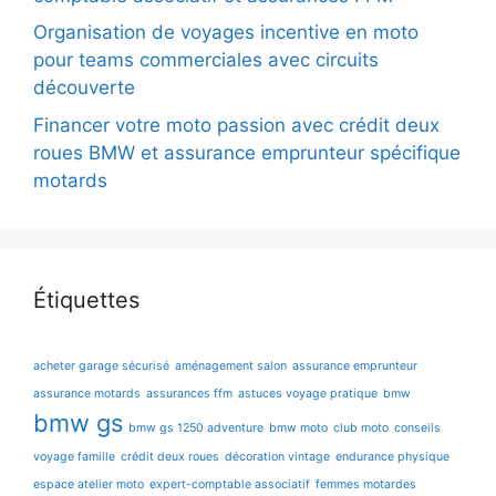
Organisation de voyages incentive en moto
pour teams commerciales avec circuits
découverte
Financer votre moto passion avec crédit deux
roues BMW et assurance emprunteur spécifique
motards
Étiquettes
acheter garage sécurisé
aménagement salon
assurance emprunteur
assurance motards
assurances ffm
astuces voyage pratique
bmw
bmw gs
bmw gs 1250 adventure
bmw moto
club moto
conseils
voyage famille
crédit deux roues
décoration vintage
endurance physique
espace atelier moto
expert-comptable associatif
femmes motardes