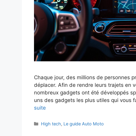
Chaque jour, des millions de personnes pr
déplacer. Afin de rendre leurs trajets en 
nombreux gadgets ont été développés spé
uns des gadgets les plus utiles qui vous fa
suite
Catégories
High tech
,
Le guide Auto Moto