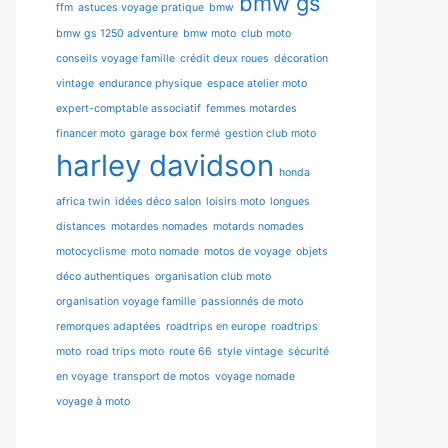
bmw gs
ffm
astuces voyage pratique
bmw
bmw gs 1250 adventure
bmw moto
club moto
conseils voyage famille
crédit deux roues
décoration
vintage
endurance physique
espace atelier moto
expert-comptable associatif
femmes motardes
financer moto
garage box fermé
gestion club moto
harley davidson
honda
africa twin
idées déco salon
loisirs moto
longues
distances
motardes nomades
motards nomades
motocyclisme
moto nomade
motos de voyage
objets
déco authentiques
organisation club moto
organisation voyage famille
passionnés de moto
remorques adaptées
roadtrips en europe
roadtrips
moto
road trips moto
route 66
style vintage
sécurité
en voyage
transport de motos
voyage nomade
voyage à moto