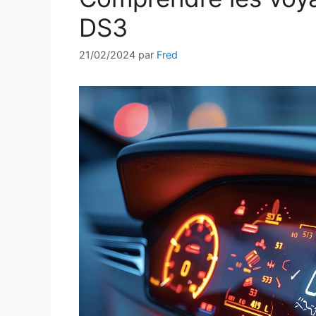
DS3
21/02/2024
par
Fred